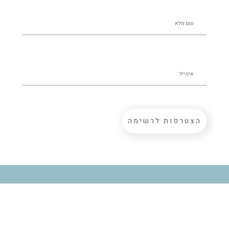
הצטרפות לרשימה
ההצהרות על מוצרי Golden CBD לא הוערכו על ידי ה-FDA. מוצר זה
אינו מיועד לאבחן, לטפל, לרפא או למנוע כל מחלה. נא להתייעץ עם איש
מקצוע בתחום הבריאות לפני השימוש במוצר זה, במיוחד אם יש לך מצב