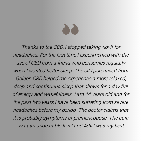
Thanks to the CBD, I stopped taking Advil for
headaches. For the first time I experimented with the
use of CBD from a friend who consumes regularly
when I wanted better sleep. The oil I purchased from
Golden CBD helped me experience a more relaxed,
deep and continuous sleep that allows for a day full
of energy and wakefulness. I am 44 years old and for
the past two years I have been suffering from severe
headaches before my period. The doctor claims that
it is probably symptoms of premenopause. The pain
is at an unbearable level and Advil was my best.