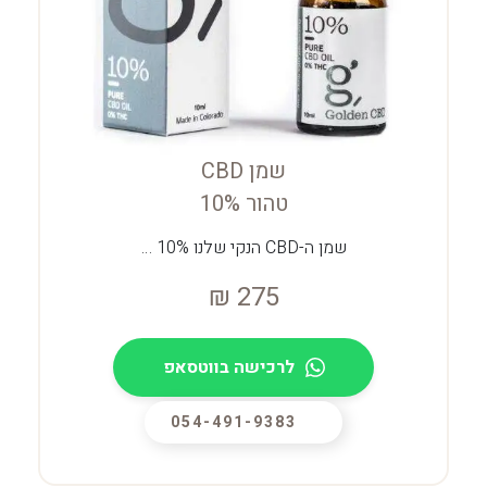
שמן CBD
טהור 10%
שמן ה-CBD הנקי שלנו 10% …
₪
275
לרכישה בווטסאפ