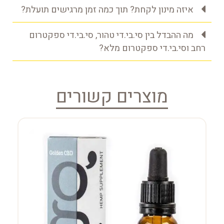
איזה מינון לקחת? תוך כמה זמן מרגישים תועלת?
מה ההבדל בין סי.בי.די טהור, סי.בי.די ספקטרום
רחב וסי.בי.די ספקטרום מלא?
מוצרים קשורים