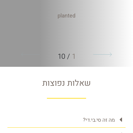
planted
10
/
1
שאלות נפוצות
מה זה סי.בי.די?