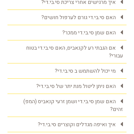
איך מרגישים אחרי צריכת סי.בי.די?
האם סי.בי.די גורם לערפול חושים?
האם שמן סי.בי.די ממכר?
אם הגבתי רע לקנאביס, האם סי.בי.די בטוח
עבורי?
מי יכול להשתמש ב סי.בי.די?
האם ניתן ליטול מנת יתר של סי.בי.די?
האם שמן סי.בי.די ושמן זרעי קנאביס (המפ)
זהים?
איך ואיפה מגדלים וקוצרים סי.בי.די?