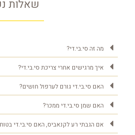
שאלות נפ
מה זה סי.בי.די?
איך מרגישים אחרי צריכת סי.בי.די?
האם סי.בי.די גורם לערפול חושים?
האם שמן סי.בי.די ממכר?
אם הגבתי רע לקנאביס, האם סי.בי.די בטוח 