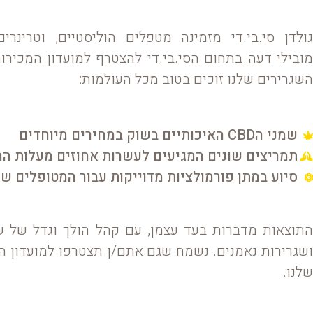
גולדן סי.בי.די מזמינה מטפלים הוליסטיים, וטרינרי
מובילי דעה בתחום הסי.בי.די להצטרף למועדון המכירות
השגרירים שלנו זוכים בטוב מכל העולמות:
שמני הCBD האיכותיים בשוק במחירים מיוחדים
תמריצים שונים המגיעים לעשרות אחוזים מעלות המ
סיוע במתן פורמולציות מדוייקות עבור המטופלים ש
התוצאות מדברות בעד עצמן, עם קהל הולך וגדל של ש
ושגרירות נאמנים. נשמח שגם אתם/ן תצטרפו למועדון ה
שלנו.
מלאו את הטופס ונציגינו יחזרו אליכם, או צרו קשר ישירות