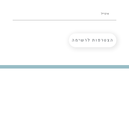
הצטרפות לרשימה
ההצהרות על מוצרי Golden CBD לא הוערכו על ידי ה-FDA. מוצר זה
אינו מיועד לאבחן, לטפל, לרפא או למנוע כל מחלה. נא להתייעץ עם איש
מקצוע בתחום הבריאות לפני השימוש במוצר זה, במיוחד אם יש לך מצב
רפואי או נוטל תרופות. המידע המסופק לא נועד להחליף ייעוץ רפואי
מקצועי.