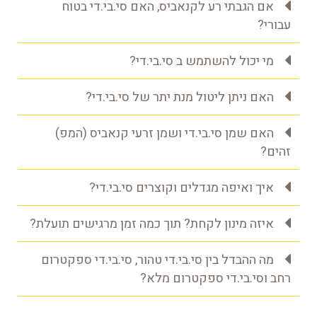
אם הגבתי רע לקנאביס, האם סי.בי.די בטוח
עבורי?
מי יכול להשתמש ב סי.בי.די?
האם ניתן ליטול מנת יתר של סי.בי.די?
האם שמן סי.בי.די ושמן זרעי קנאביס (המפ)
זהים?
איך ואיפה מגדלים וקוצרים סי.בי.די?
איזה מינון לקחת? תוך כמה זמן מרגישים תועלת?
מה ההבדל בין סי.בי.די טהור, סי.בי.די ספקטרום
רחב וסי.בי.די ספקטרום מלא?