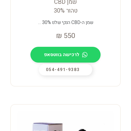
שמן CBD
טהור 30%
שמן ה-CBD הנקי שלנו 30% …
₪
550
לרכישה בווטסאפ