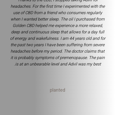
Thanks to the CBD, I stopped taking Advil for
headaches. For the first time I experimented with the
use of CBD from a friend who consumes regularly
when I wanted better sleep. The oil I purchased from
Golden CBD helped me experience a more relaxed,
deep and continuous sleep that allows for a day full
of energy and wakefulness. I am 44 years old and for
the past two years I have been suffering from severe
headaches before my period. The doctor claims that
it is probably symptoms of premenopause. The pain
is at an unbearable level and Advil was my best.
planted